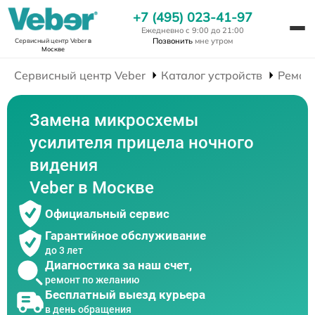
+7 (495) 023-41-97
Ежедневно с 9:00 до 21:00
Позвонить
мне утром
Сервисный центр Veber
в
Москве
Сервисный центр Veber
Каталог устройств
Ремон
Замена микросхемы
усилителя прицела ночного
видения
Veber в Москве
Официальный сервис
Гарантийное обслуживание
до 3 лет
Диагностика за наш счет,
ремонт по желанию
Бесплатный выезд курьера
в день обращения