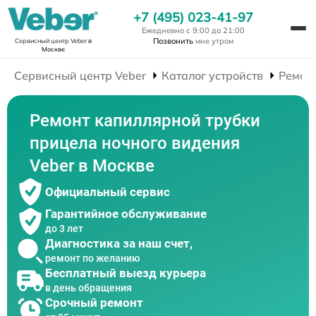
+7 (495) 023-41-97
Ежедневно с 9:00 до 21:00
Позвонить
мне утром
Сервисный центр Veber
в
Москве
Сервисный центр Veber
Каталог устройств
Ремон
Ремонт капиллярной трубки
прицела ночного видения
Veber в Москве
Официальный сервис
Гарантийное обслуживание
до 3 лет
Диагностика за наш счет,
ремонт по желанию
Бесплатный выезд курьера
в день обращения
Срочный ремонт