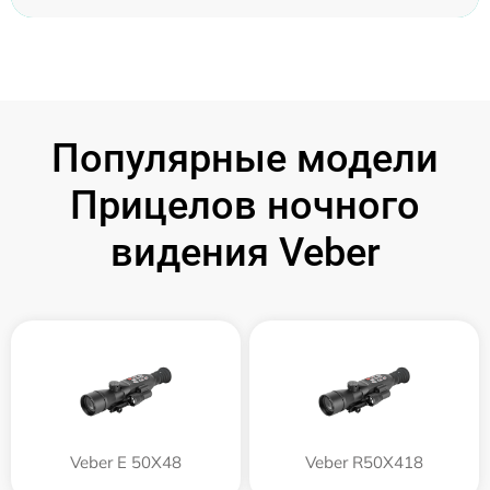
Популярные модели
Прицелов ночного
видения Veber
Veber E 50X48
Veber R50X418