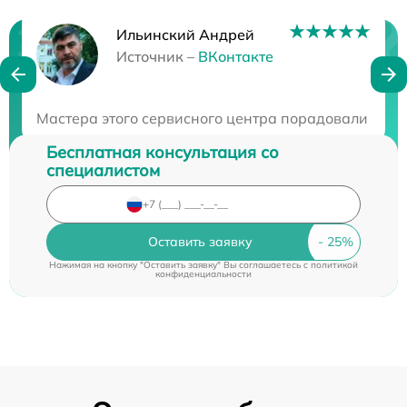
Ильинский Андрей
Нужна консультация?
Источник –
ВКонтакте
Закажите бесплатную консультацию
Мастера этого сервисного центра порадовали сво
Бесплатная консультация со
специалистом
Оставить заявку
Нажимая на кнопку "Оставить заявку" Вы соглашаетесь c
политикой
конфиденциальности