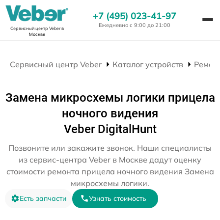
+7 (495) 023-41-97
Ежедневно с 9:00 до 21:00
Сервисный центр Veber
в
Москве
Сервисный центр Veber
Каталог устройств
Ремон
Замена микросхемы логики прицела
ночного видения
Veber DigitalHunt
Позвоните или закажите звонок. Наши специалисты
из сервис-центра Veber в Москве дадут оценку
стоимости ремонта прицела ночного видения Замена
микросхемы логики.
Есть запчасти
Узнать стоимость