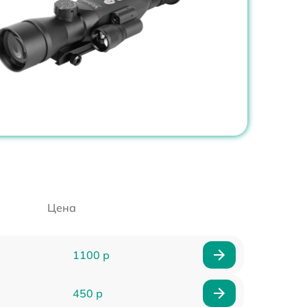
Цена
1100 р
450 р