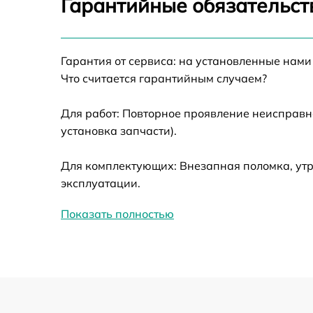
Гарантийные обязательст
Ремонт датчика синхроимпульсов
Гарантия от сервиса: на установленные нами
Калибровка и настройка тепловизора
Что считается гарантийным случаем?
Ремонт встроенного дальнометра и
Для работ: Повторное проявление неисправн
других устройств
установка запчасти).
Замена ключей управления
Для комплектующих: Внезапная поломка, утр
эксплуатации.
Ремонт цепи питания
Показать полностью
Замена USB порта
Замена процессора
Замена аккумулятора