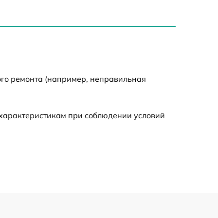
1550 р
750 р
750 р
ого ремонта (например, неправильная
590 р
 характеристикам при соблюдении условий
1000 р
590 р
650 р
590 р