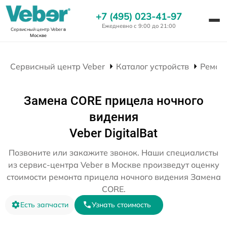
+7 (495) 023-41-97
Ежедневно с 9:00 до 21:00
Сервисный центр Veber
в
Москве
Сервисный центр Veber
Каталог устройств
Ремон
Замена CORE прицела ночного
видения
Veber DigitalBat
Позвоните или закажите звонок. Наши специалисты
из сервис-центра Veber в Москве произведут оценку
стоимости ремонта прицела ночного видения Замена
CORE.
Есть запчасти
Узнать стоимость