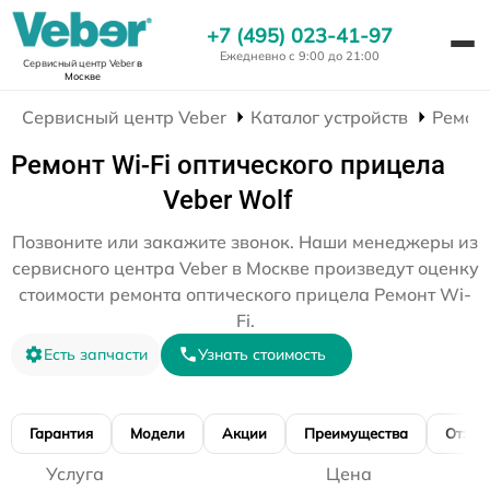
+7 (495) 023-41-97
Ежедневно с 9:00 до 21:00
Сервисный центр Veber
в
Москве
Сервисный центр Veber
Каталог устройств
Ремон
Ремонт Wi-Fi оптического прицела
Veber Wolf
Позвоните или закажите звонок. Наши менеджеры из
сервисного центра Veber в Москве произведут оценку
стоимости ремонта оптического прицела Ремонт Wi-
Fi.
Есть запчасти
Узнать стоимость
Гарантия
Модели
Акции
Преимущества
Отзы
Услуга
Цена