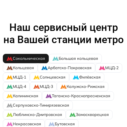
Наш сервисный центр
на Вашей станции метро
Сокольническая
Большая кольцевая
Кольцевая
Арбатско-Покровская
МЦД-2
МЦД-1
Солнцевская
Филёвская
МЦД-4
МЦД-3
Калужско-Рижская
Калининская
Таганско-Краснопресненская
Серпуховско-Тимирязевская
Люблинско-Дмитровская
Замоскворецкая
Некрасовская
Бутовская