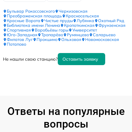
Бульвар Рокоссовского
Черкизовская
Преображенская площадь
Красносельская
Красные Ворота
Чистые пруды
Лубянка
Охотный Ряд
Библиотека имени Ленина
Кропоткинская
Фрунзенская
Спортивная
Воробьёвы горы
Университет
Юго-Западная
Тропарёво
Румянцево
Саларьево
Филатов Луг
Прокшино
Ольховая
Новомосковская
Потапово
Не нашли свою станцию?
Оставить заявку
Ответы на популярные
вопросы