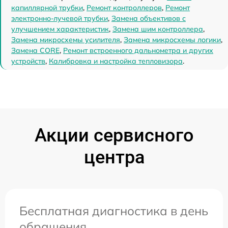
капиллярной трубки
,
Ремонт контроллеров
,
Ремонт
электронно-лучевой трубки
,
Замена объективов с
улучшением характеристик
,
Замена шим контроллера
,
Замена микросхемы усилителя
,
Замена микросхемы логики
,
Замена CORE
,
Ремонт встроенного дальнометра и других
устройств
,
Калибровка и настройка тепловизора
.
Акции сервисного
центра
Бесплатная диагностика в день
обращения