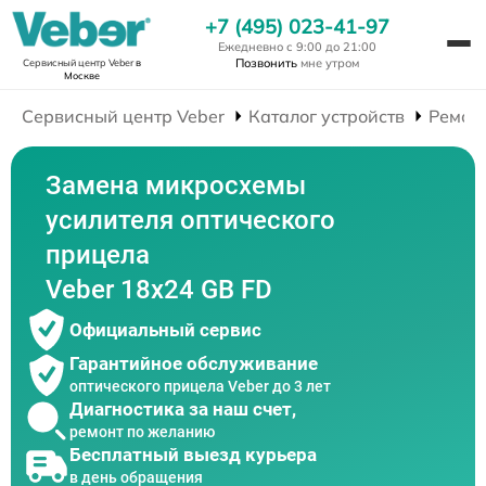
+7 (495) 023-41-97
Ежедневно с 9:00 до 21:00
Позвонить
мне утром
Сервисный центр Veber
в
Москве
Сервисный центр Veber
Каталог устройств
Ремон
Замена микросхемы
усилителя оптического
прицела
Veber 18x24 GB FD
Официальный сервис
Гарантийное обслуживание
оптического прицела Veber до 3 лет
Диагностика за наш счет,
ремонт по желанию
Бесплатный выезд курьера
в день обращения