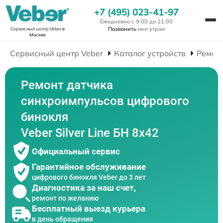
+7 (495) 023-41-97
Ежедневно с 9:00 до 21:00
Позвонить
мне утром
Сервисный центр Veber
в
Москве
Сервисный центр Veber
Каталог устройств
Ремон
Ремонт датчика
синхроимпульсов цифрового
бинокля
Veber Silver Line БН 8x42
Официальный сервис
Гарантийное обслуживание
цифрового бинокля Veber до 3 лет
Диагностика за наш счет,
ремонт по желанию
Бесплатный выезд курьера
в день обращения