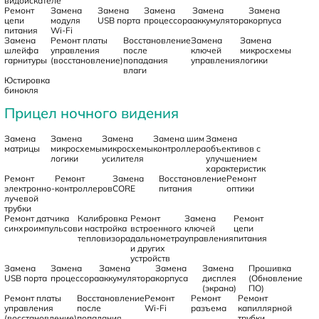
видоискателе
Ремонт
Замена
Замена
Замена
Замена
Замена
цепи
модуля
USB порта
процессора
аккумулятора
корпуса
питания
Wi-Fi
Замена
Ремонт платы
Восстановление
Замена
Замена
шлейфа
управления
после
ключей
микросхемы
гарнитуры
(восстановление)
попадания
управления
логики
влаги
Юстировка
бинокля
Прицел ночного видения
Замена
Замена
Замена
Замена шим
Замена
матрицы
микросхемы
микросхемы
контроллера
объективов с
логики
усилителя
улучшением
характеристик
Ремонт
Ремонт
Замена
Восстановление
Ремонт
электронно-
контроллеров
CORE
питания
оптики
лучевой
трубки
Ремонт датчика
Калибровка
Ремонт
Замена
Ремонт
синхроимпульсов
и настройка
встроенного
ключей
цепи
тепловизора
дальнометра
управления
питания
и других
устройств
Замена
Замена
Замена
Замена
Замена
Прошивка
USB порта
процессора
аккумулятора
корпуса
дисплея
(Обновление
(экрана)
ПО)
Ремонт платы
Восстановление
Ремонт
Ремонт
Ремонт
управления
после
Wi-Fi
разъема
капиллярной
(восстановление)
попадания
трубки