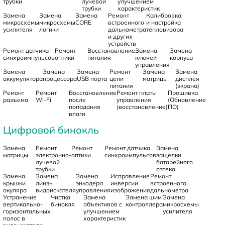
трубки
лучевой
улучшением
трубки
характеристик
Замена
Замена
Замена
Ремонт
Калибровка
микросхемы
микросхемы
CORE
встроенного
и настройка
усилителя
логики
дальнометра
тепловизора
и других
устройств
Ремонт датчика
Ремонт
Восстановление
Замена
Замена
синхроимпульсов
оптики
питания
ключей
корпуса
управления
Замена
Замена
Замена
Ремонт
Замена
Замена
аккумулятора
процессора
USB порта
цепи
матрицы
дисплея
питания
(экрана)
Ремонт
Ремонт
Восстановление
Ремонт платы
Прошивка
разъема
Wi-Fi
после
управления
(Обновление
попадания
(восстановление)
ПО)
влаги
Цифровой бинокль
Замена
Ремонт
Ремонт
Ремонт датчика
Замена
матрицы
электронно-
оптики
синхроимпульсов
защёлки
лучевой
батарейного
трубки
отсека
Замена
Замена
Замена
Исправление
Ремонт
крышки
линзы
энкодера
инверсии
встроенного
окуляра
видоискателя
управления
изображения
дальнометра
Устранение
Чистка
Замена
Замена шим
Замена
вертикально-
бинокля
объективов с
контроллера
микросхемы
горизонтальных
улучшением
усилителя
полос в
характеристик