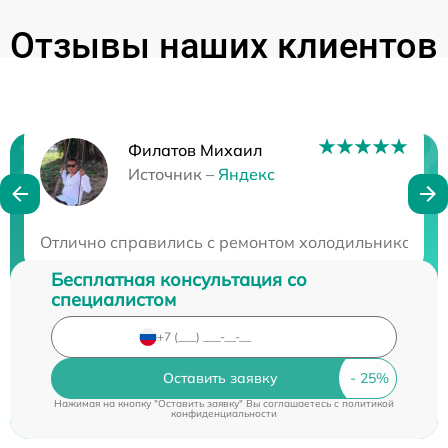
Отзывы наших клиентов
Филатов Михаил
Нужна консультация?
Источник –
Яндекс
Закажите бесплатную консультацию
Отлично справились с ремонтом холодильника - теп
Бесплатная консультация со
специалистом
Оставить заявку
Нажимая на кнопку "Оставить заявку" Вы соглашаетесь c
политикой
конфиденциальности